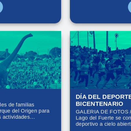
fotografía, diseño y pe
DÍA DEL DEPORT
BICENTENARIO
s de familias
rque del Origen para
GALERIA DE FOTOS / E
s actividades
Lago del Fuerte se con
tarde”, entre las que se
deportivo a cielo abier
el Argentinosaurus y un
tandilenses participar