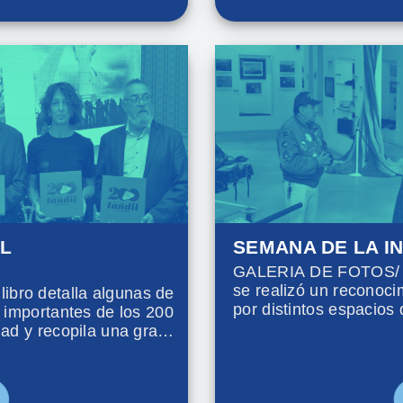
EL
SEMANA DE LA I
GALERIA DE FOTOS/ Co
se realizó un reconocim
bro detalla algunas de
por distintos espacios 
s importantes de los 200
dad y recopila una gran
que proponen un repaso
mentos destacados.