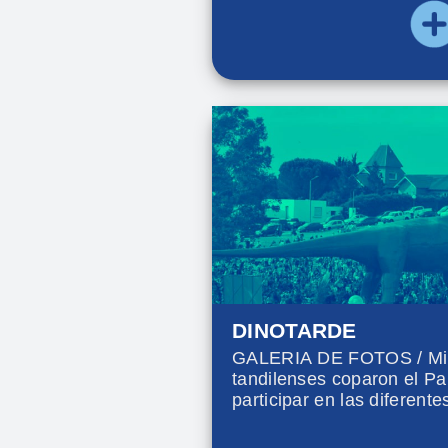
DINOTARDE
GALERIA DE FOTOS / Mile
tandilenses coparon el Pa
participar en las diferente
programadas para la “Dino
destacó la inauguración d