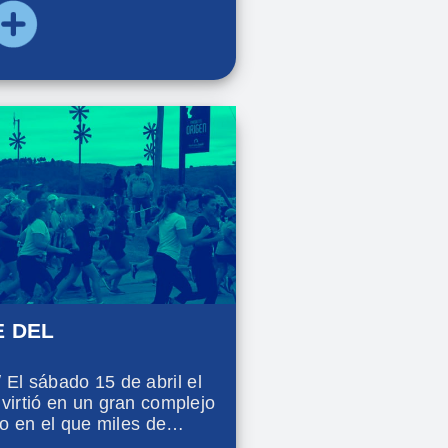
rcusión.
E DEL
l sábado 15 de abril el
virtió en un gran complejo
to en el que miles de
on de actividades