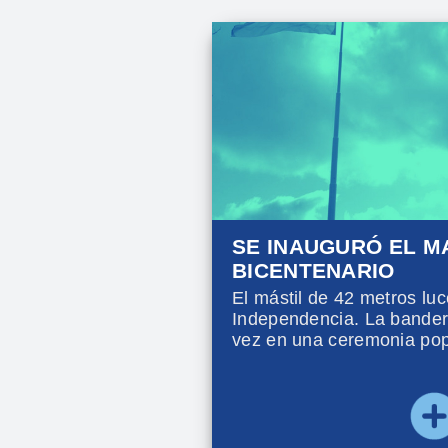
SE INAUGURÓ EL M
BICENTENARIO
El mástil de 42 metros lu
Independencia. La bander
vez en una ceremonia pop
de Junio, en el marco del 
que se extendió por tres d