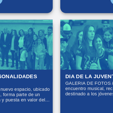
SONALIDADES
DIA DE LA JUVE
GALERIA DE FOTOS / 
encuentro musical, recr
uevo espacio, ubicado
destinado a los jóvene
o, forma parte de un
presentación de bandas
 y puesta en valor del
comida, talleres, charl
pasado 4 de abril cumplió
freestyle, breakdance, 