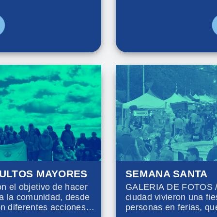
lo Lockett y Manuel
propuestas para el Día
Bicentenario, el event
junto a instituciones.
DULTOS MAYORES
SEMANA SANTA
el objetivo de hacer
GALERIA DE FOTOS / L
oda la comunidad, desde
ciudad vivieron una fi
on diferentes acciones
personas en ferias, qu