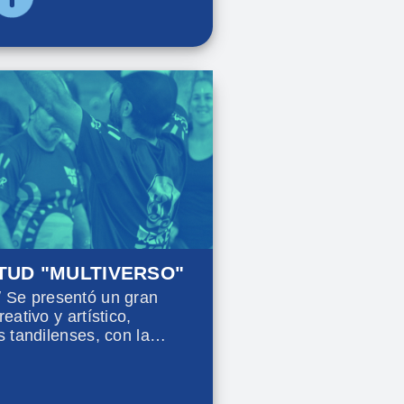
NTUD "MULTIVERSO"
Se presentó un gran
eativo y artístico,
s tandilenses, con la
, artistas, espacios de
as y exhibiciones de
serigrafía, grabado, clown,