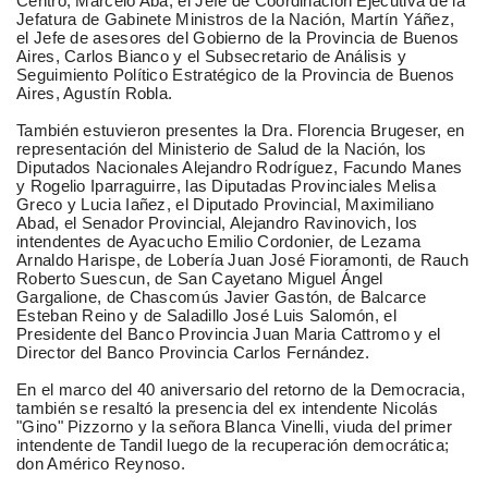
Centro, Marcelo Aba, el Jefe de Coordinación Ejecutiva de la
Jefatura de Gabinete Ministros de la Nación, Martín Yáñez,
el Jefe de asesores del Gobierno de la Provincia de Buenos
Aires, Carlos Bianco y el Subsecretario de Análisis y
Seguimiento Político Estratégico de la Provincia de Buenos
Aires, Agustín Robla.
También estuvieron presentes la Dra. Florencia Brugeser, en
representación del Ministerio de Salud de la Nación, los
Diputados Nacionales Alejandro Rodríguez, Facundo Manes
y Rogelio Iparraguirre, las Diputadas Provinciales Melisa
Greco y Lucia Iañez, el Diputado Provincial, Maximiliano
Abad, el Senador Provincial, Alejandro Ravinovich, los
intendentes de Ayacucho Emilio Cordonier, de Lezama
Arnaldo Harispe, de Lobería Juan José Fioramonti, de Rauch
Roberto Suescun, de San Cayetano Miguel Ángel
Gargalione, de Chascomús Javier Gastón, de Balcarce
Esteban Reino y de Saladillo José Luis Salomón, el
Presidente del Banco Provincia Juan Maria Cattromo y el
Director del Banco Provincia Carlos Fernández.
En el marco del 40 aniversario del retorno de la Democracia,
también se resaltó la presencia del ex intendente Nicolás
"Gino" Pizzorno y la señora Blanca Vinelli, viuda del primer
intendente de Tandil luego de la recuperación democrática;
don Américo Reynoso.