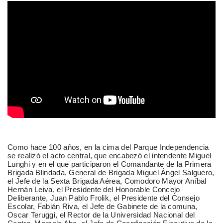
Como hace 100 años, en la cima del Parque Independencia
se realizó el acto central, que encabezó el intendente Miguel
Lunghi y en el que participaron el Comandante de la Primera
Brigada Blindada, General de Brigada Miguel Ángel Salguero,
el Jefe de la Sexta Brigada Aérea, Comodoro Mayor Aníbal
Hernán Leiva, el Presidente del Honorable Concejo
Deliberante, Juan Pablo Frolik, el Presidente del Consejo
Escolar, Fabián Riva, el Jefe de Gabinete de la comuna,
Oscar Teruggi, el Rector de la Universidad Nacional del